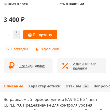
Южная Корея
Есть в наличии
3 400 ₽
В корзину
В закладки
В сравнение
Акции, скидки,
Все виды оплат
подарки
Описание
Характеристики
Отзывы
Вопрос-
0
Встраиваемый терморегулятор EASTEC E-34 цвет
СЕРЕБРО. Предназначен для контроля уровня