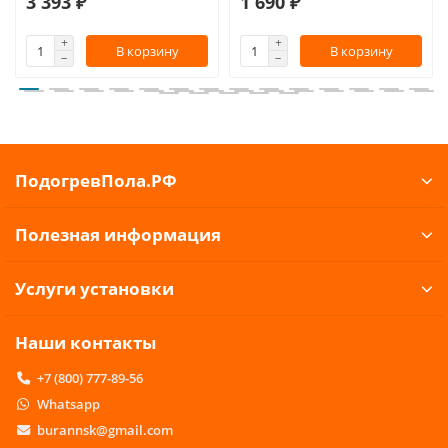
3 393 ₽
1 690 ₽
В корзину
В корзину
ПодогревПола.РФ
Полезная информация
Услуги установки
Наши контакты
+7 (800) 777-89-56
Whatsapp
burannsk@gmail.com