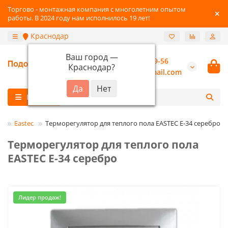
Торгово - монтажная компания с многолетним опытом
работы. В 2024 году нам исполнилось 19 лет!
Краснодар
Ваш город —
+7 (800) 777-89-56
Краснодар
?
burannsk@gmail.com
Каталог
ы
Eastec
Терморегулятор для теплого пола EASTEC E-34 серебро
Терморегулятор для теплого пола
EASTEC E-34 серебро
Лидер продаж!