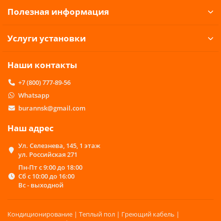
элемент сочетает в себе такие качества, как
Полезная информация
гибкость, прочность и долговечность.
Возможны два варианта установки прибора:
Услуги установки
На специальную напольную подставку
При помощи кронштейнов на стене.
Наши контакты
Примерно через 20 минут после включения
рабочая поверхность обогревателя (рассмотрим
+7 (800) 777-89-56
Теплоэко) достигает необходимой температуры
Whatsapp
и передает тепло в окружающую среду. При
помощи одного такого прибора можно обогреть
burannsk@gmail.com
12–18 кв. м. закрытого пространства. Скорость
зависит от изначальной и желаемой
Наш адрес
температуры.
Ул. Селезнева, 145, 1 этаж
В целях экономии лучше использовать
ул. Российская 271
регулятор температурного режима. По
Пн-Пт с 9:00 до 18:00
достижении заданной максимальной
Сб с 10:00 до 16:00
температуры потребление электроэнергии
Вс - выходной
прекратится, а теплоотдача продолжится.
Монолитный кварцевый обогреватель
Кондиционирование | Теплый пол | Греющий кабель |
целесообразно использовать в небольших