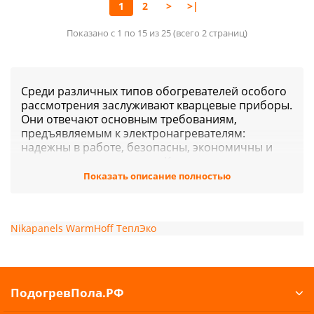
1
2
>
>|
Показано с 1 по 15 из 25 (всего 2 страниц)
Среди различных типов обогревателей особого
рассмотрения заслуживают кварцевые приборы.
Они отвечают основным требованиям,
предъявляемым к электронагревателям:
надежны в работе, безопасны, экономичны и
просты в использовании. Кварцевые
обогреватели бывают двух видов: монолитные и
Показать описание полностью
ламповые.
Кварцевый монолитный
обогреватель
Nikapanels
WarmHoff
ТеплЭко
Представляет собой цельную плиту,
изготовленную из раствора кварцевого песка,
мраморной крошки и каолиновой глины, с
нагревательным элементом внутри.
ПодогревПола.РФ
Выполненный из хромоникелевого сплава