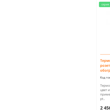
серия 
Термо
розет
обог
Термо
цвет 
приме
pt..
2 45