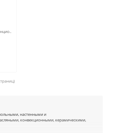
нцио..
 страниц)
польными, настенными и
асляными, конвекционными, керамическими,