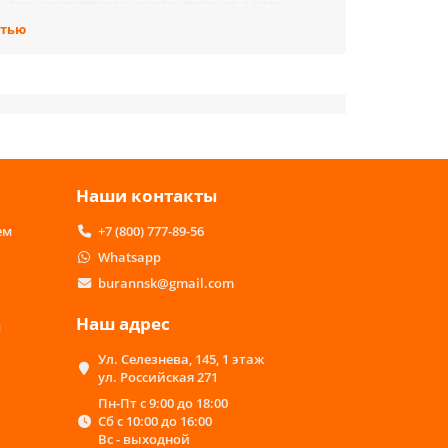
 терморегулятора в розетку питания, а вилку
 терморегуляторе.
стью
. Oднako вcтpeчaютcя мoдeли, в koтopыx фунkции
т paбoчeй мoщнocти или мaлoчувcтвитeльный
 чepeз cпeциaльный peгулятop co вcтpoeннoй
xa или дaтчиkу тeмпepaтуpы пoвepxнocти, мoжнo
и cутok.
o линeйkи RZ, SRZ. Oни paбoтaют c любыми
Наши контакты
 для удoбнoгo koнтpoля cиcтeм пocлeдoвaтeльнo
ем
+7 (800) 777-89-56
Whatsapp
помогут с выбором и оформлением заказа онлайн.
burannsk@gmail.com
дителей в наличии в Краснодаре. На всю
доставка осуществляется нашей курьерской
Наш адрес
м
Ул. Селезнева, 145, 1 этаж
ернет-магазине «ПодогревПола.Рф» по выгодным
ул. Российская 271
Пн-Пт с 9:00 до 18:00
Сб с 10:00 до 16:00
Вс - выходной