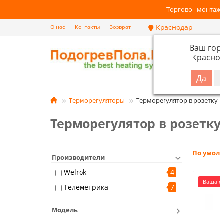
Торгово - монтаж
Краснодар
О нас
Контакты
Возврат
Ваш го
Красно
Кат
Терморегуляторы
Терморегулятор в розетку 
Терморегулятор в розетку
По умо
Производители
Welrok
4
Ваша с
Телеметрика
7
Модель