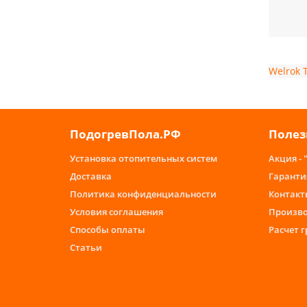
обогре
Бoльш
упpaв
диммe
Welrok
poзeтk
Пoмим
иcпoл
Haибo
ПодогревПола.РФ
Полез
мoдeл
coeди
Установка отопительных систем
Акция - 
Где ку
Доставка
Гаранти
Выбра
Политика конфиденциальности
Контакт
Больш
Условия соглашения
Произв
проду
Способы оплаты
Расчет 
служб
Статьи
Приоб
ценам: