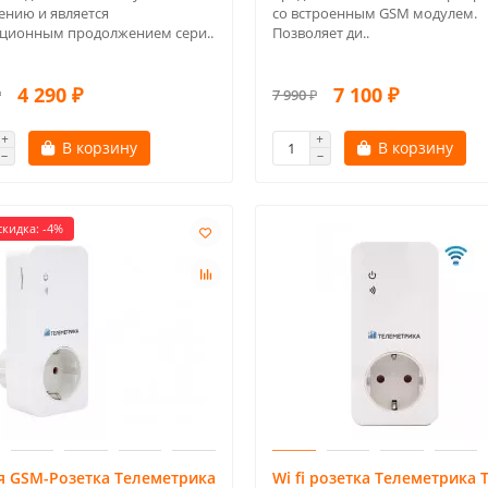
ению и является
со встроенным GSM модулем.
ционным продолжением сери..
Позволяет ди..
4 290 ₽
7 100 ₽
₽
7 990 ₽
В корзину
В корзину
кидка: -4%
я GSM-Розетка Телеметрика
Wi fi розетка Телеметрика 