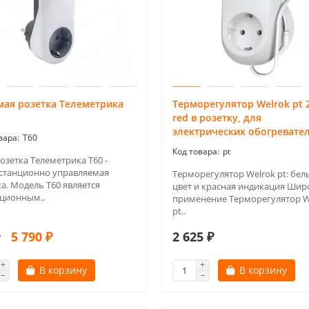
мая розетка Телеметрика
Терморегулятор Welrok pt
red в розетку, для
электрических обогревате
Т60
pt
озетка Телеметрика Т60 -
истанционно управляемая
Терморегулятор Welrok pt: бел
а. Модель Т60 является
цвет и красная индикация Шир
ционным..
применение Терморегулятор W
pt..
5 790 ₽
2 625 ₽
₽
В корзину
В корзину