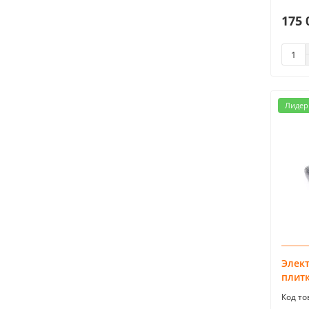
до 1.2
3
175 
до 1.3
1
до 1.4
10
до 1.5
2
до 1.8
4
до 1.9
1
Лидер
до 10
7
до 10.7
7
до 11
1
до 11.4
1
до 11.5
4
до 12
7
до 12.5
3
Элек
до 13.4
9
плитк
до 14
2