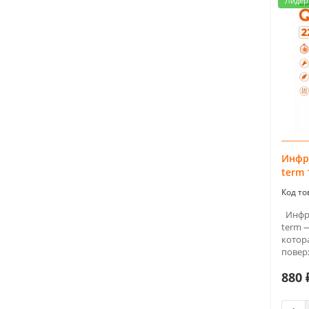
Лидер
15.0 кв.м
12
160 кв.м
1
18.0 кв.м.
3
2.0 кв.м
37
2.4 кв.м.
3
2.5 кв.м
28
2.75 кв.м.
1
Инфр
20 кв.м
4
term 
3.0 кв.м
39
3.2 кв.м.
1
Инфра
3.5 кв.м
28
term 
котора
3.6 кв.м.
3
поверх
3.85 кв.м.
1
880 
4.0 кв.м
34
4.2 кв.м.
3