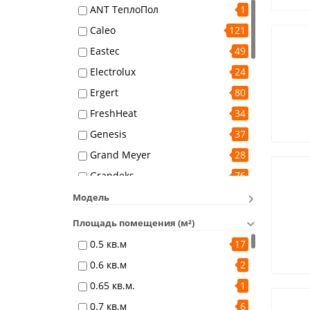
ANT ТеплоПол
1
Caleo
121
Eastec
49
Electrolux
24
Ergert
80
FreshHeat
34
Genesis
37
Grand Meyer
28
Grandeks
76
Heat Plus
37
Модель
Leeil
3
Площадь помещения (м²)
Marpe
6
0.5 кв.м
17
MATRIX
36
0.6 кв.м
2
Nanomat
1
0.65 кв.м.
1
Nexans
56
0.7 кв.м
6