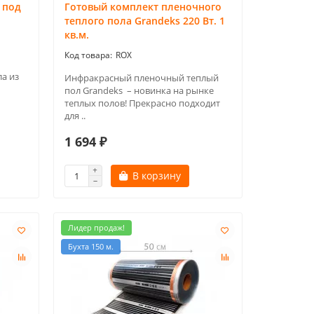
 под
Готовый комплект пленочного
теплого пола Grandeks 220 Вт. 1
кв.м.
ROX
а из
Инфракрасный пленочный теплый
пол Grandeks – новинка на рынке
теплых полов! Прекрасно подходит
для ..
1 694 ₽
В корзину
Лидер продаж!
Бухта 150 м.