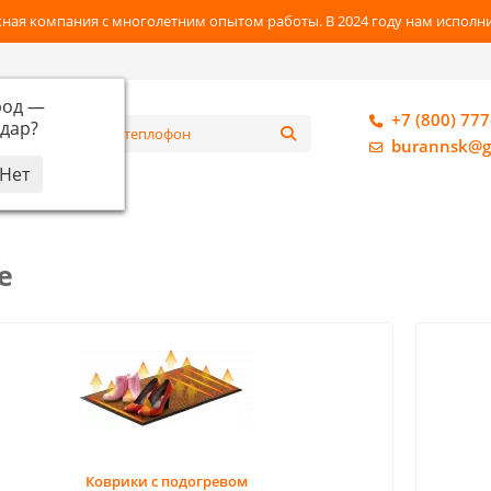
ная компания с многолетним опытом работы. В 2024 году нам исполнил
род —
+7 (800) 777
дар
?
алог
burannsk@g
е
Коврики с подогревом