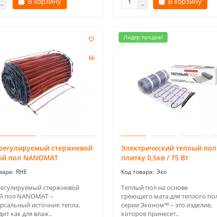
В корзину
В корзину
Лидер продаж!
регулируемый стержневой
Электрический теплый пол
ый пол NANOMAT
плитку 0,5кв / 75 Вт
RHE
Эко
егулируемый стержневой
Теплый пол на основе
й пол NANOMAT –
греющего мата для теплого пол
рсальный источник тепла,
серии Эконом™ – это изделие,
ит как для влаж..
которое принесет..