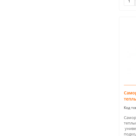
4.5 кв.м
1
4.5 кв.м.
9
5.0 кв.м
37
5.25 кв.м.
1
5.5 кв.м.
1
6.0 кв.м
39
6.5 кв.м.
1
7.0 кв.м
33
8.0 кв.м
31
9.0 кв.м
2
Само
тепл
9.0 кв.м.
21
до 0.7
7
Самор
до 0.9
1
теплы
до 1
3
униве
подход