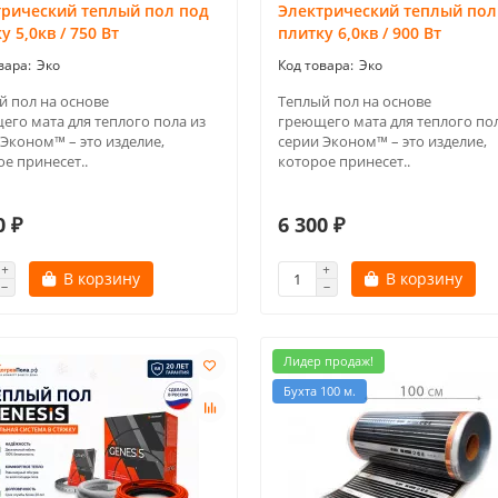
трический теплый пол под
Электрический теплый пол
у 5,0кв / 750 Вт
плитку 6,0кв / 900 Вт
Эко
Эко
й пол на основе
Теплый пол на основе
его мата для теплого пола из
греющего мата для теплого пол
 Эконом™ – это изделие,
серии Эконом™ – это изделие,
е принесет..
которое принесет..
0 ₽
6 300 ₽
В корзину
В корзину
Лидер продаж!
Бухта 100 м.