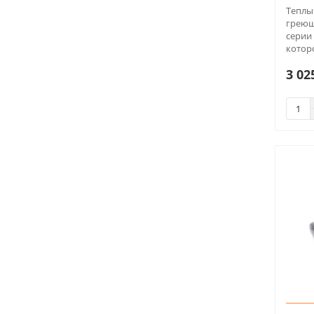
до 14.7
4
Теплы
до 15
1
греющ
серии
до 15.4
2
которо
до 16
4
3 02
до 17
1
до 17.4
4
до 18
1
до 18.7
3
до 2
7
до 2.2
1
до 2.4
6
до 2.7
11
до 20
1
до 20.7
2
до 22
2