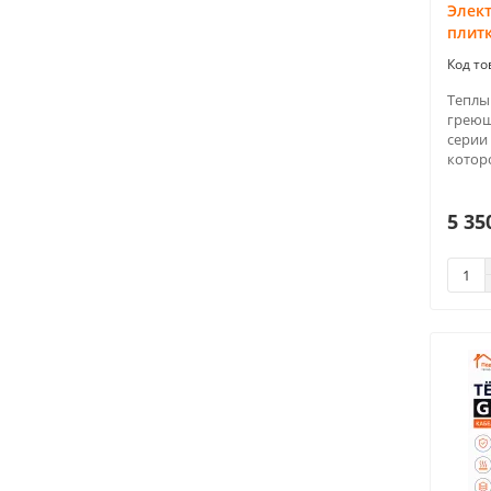
до 23.5
1
Элек
плитк
до 3
2
до 3.4
11
Теплы
до 3.6
4
греющ
до 4
11
серии
которо
до 4.2
2
до 4.7
11
5 35
до 5
2
до 5.4
8
до 5.7
5
до 6
7
до 6.4
3
до 6.7
8
до 7
5
до 7.4
1