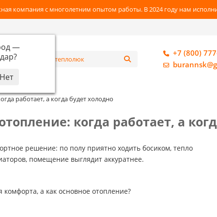
ная компания с многолетним опытом работы. В 2024 году нам исполнил
род —
+7 (800) 777
дар
?
алог
burannsk@g
огда работает, а когда будет холодно
отопление: когда работает, а ког
ртное решение: по полу приятно ходить босиком, тепло
диаторов, помещение выглядит аккуратнее.
 комфорта, а как основное отопление?