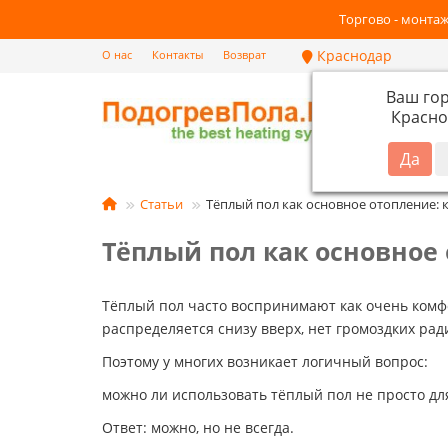
Торгово - монтаж
Краснодар
О нас
Контакты
Возврат
Ваш го
Красно
Кат
Статьи
Тёплый пол как основное отопление: к
Тёплый пол как основное 
Тёплый пол часто воспринимают как очень комфо
распределяется снизу вверх, нет громоздких ра
Поэтому у многих возникает логичный вопрос:
можно ли использовать тёплый пол не просто для
Ответ: можно, но не всегда.