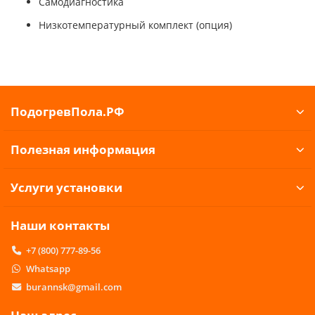
Самодиагностика
Низкотемпературный комплект (опция)
ПодогревПола.РФ
Полезная информация
Услуги установки
Наши контакты
+7 (800) 777-89-56
Whatsapp
burannsk@gmail.com