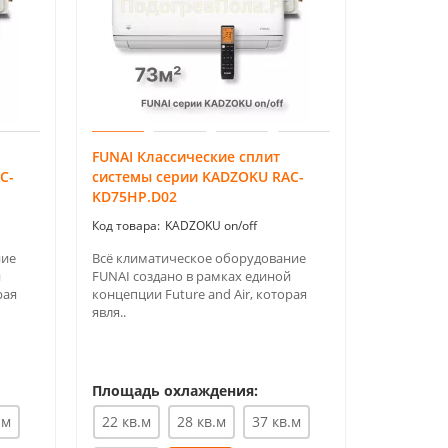
FUNAI Классические сплит
FUNAI Ин
C-
системы серии KADZOKU RAC-
системы 
KD75HP.D02
RAC-I-KD
KADZOKU on/off
ние
Всё климатическое оборудование
FUNAI Инв
й
FUNAI создано в рамках единой
серии KADZ
рая
концепции Future and Air, которая
KD25HP.D0
явля..
Кли..
Площадь охлаждения:
Площадь
26 кв.м
.м
22 кв.м
28 кв.м
37 кв.м