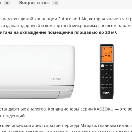
ы
Вопрос-ответ
0
0
 рамках единой концепции Future and Air, которая является с
 создавая здоровый и комфортный микроклимат по всем параметр
читана на охлаждение помещения площадью д
о 20 м².
 стандартных аналогов. Кондиционеры серии KADZOKU — это в
х тенденций.
шей японской аристократии периода Мэйдзи, главным символо