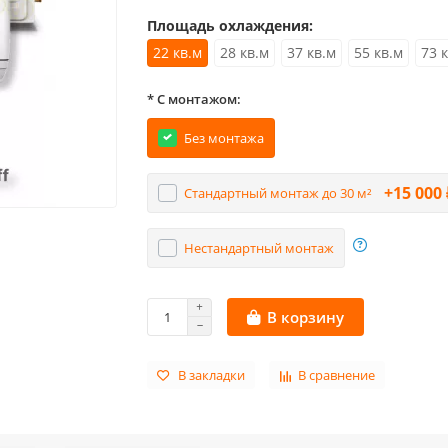
Площадь охлаждения:
22 кв.м
28 кв.м
37 кв.м
55 кв.м
73 
* С монтажом:
Без монтажа
+15 000 
Стандартный монтаж до 30 м²
Нестандартный монтаж
В корзину
В закладки
В сравнение