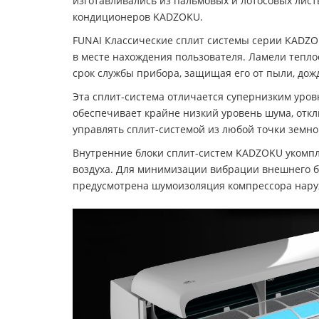
изготавливались из пальмовых и лотосовых листь
кондиционеров KADZOKU.
FUNAI Классические сплит системы серии KADZO
в месте нахождения пользователя. Ламели тепл
срок службы прибора, защищая его от пыли, дож
Эта сплит-система отличается супернизким уров
обеспечивает крайне низкий уровень шума, откл
управлять сплит-системой из любой точки земно
Внутренние блоки сплит-систем KADZOKU укомп
воздуха. Для минимизации вибрации внешнего б
предусмотрена шумоизоляция компрессора наруж