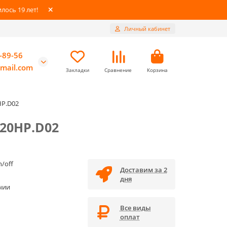
ось 19 лет!
Личный кабинет
-89-56
mail.com
Закладки
Сравнение
Корзина
HP.D02
20HP.D02
/off
Доставим за 2
дня
чии
Все виды
оплат