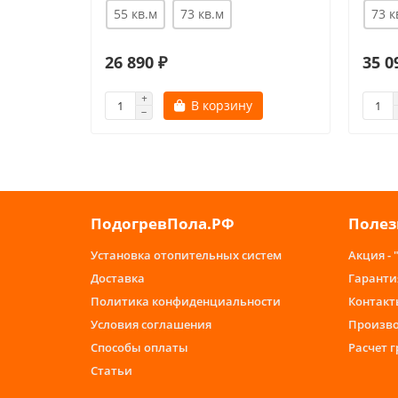
55 кв.м
73 кв.м
73 к
26 890 ₽
35 0
В корзину
ПодогревПола.РФ
Полез
Установка отопительных систем
Акция - 
Доставка
Гаранти
Политика конфиденциальности
Контакт
Условия соглашения
Произв
Способы оплаты
Расчет 
Статьи