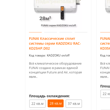
FUNAI Классические сплит
FUNAI
системы серии KADZOKU RAC-
сист
KD25HP.D02
KD35
KADZOKU on/off
Всё климатическое оборудование
Всё к
FUNAI создано в рамках единой
FUNAI
концепции Future and Air, которая
концеп
явля..
явля..
Площ
22 к
Площадь охлаждения:
28 кв.м
22 кв.м
37 кв.м