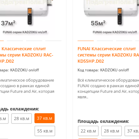
 Классические сплит
FUNAI Классические сплит
емы серии KADZOKU RAC-
системы серии KADZOKU RA
HP.D02
KD55HP.D02
KADZOKU on/off
KADZOKU on/off
лиматическое оборудование
Всё климатическое оборудова
 создано в рамках единой
FUNAI создано в рамках едино
ции Future and Air, которая
концепции Future and Air, кото
явля..
адь охлаждения:
37 кв.м
в.м
28 кв.м
Площадь охлаждения:
55 кв.м
22 кв.м
28 кв.м
37 кв