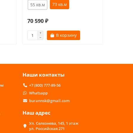
73 кв.м
55 кв.м
54 кв.м
70 590 ₽
47 490 
В корзину
Наши контакты
ем
+7 (800) 777-89-56
Whatsapp
burannsk@gmail.com
Наш адрес
м
Ул. Селезнева, 145, 1 этаж
ул. Российская 271