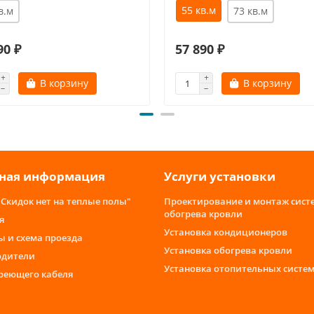
55 кв.м
в.м
73 кв.м
90 ₽
57 890 ₽
В корзину
В корзину
ная информация
Услуги установки
"Скидок нет на теплые полы"
Проектирование и монтаж сист
обогрева кровли
я
Установка кондиционеров
ы и схема проезда
Установка обогрева кровли
одители
Установка отопительных систе
греющего кабеля