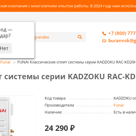
ная компания с многолетним опытом работы. В 2024 году нам исполнил
род —
+7 (800) 777
дар
?
алог
burannsk@g
Funai
FUNAI Классические сплит системы серии KADZOKU RAC-KD20
т системы серии KADZOKU RAC-KD
Код товара
KADZOKU on
Производители
Funai
Наличие:
Есть в нали
24 290 ₽