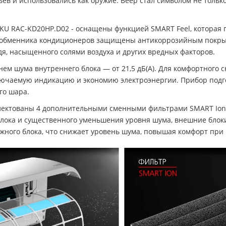
ев и использовались как оружие. Веер стал символом не только
KU RAC-KD20HP.D02 - оснащены функцией SMART Feel, которая
ообменника кондиционеров защищены антикоррозийным покрыти
дя, насыщенного солями воздуха и других вредных факторов.
нем шума внутреннего блока — от 21,5 дБ(А). Для комфортного
ючаемую индикацию и экономию электроэнергии. Прибор подгото
го шара.
лектованы 4 дополнительными сменными фильтрами SMART Ion,
лока и существенного уменьшения уровня шума, внешние блоки
ного блока, что снижает уровень шума, повышая комфорт при 