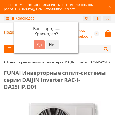
Торгово - монтажная компания с многолетним опытом
работы. В 2024 году нам исполнилось 19 лет!
Краснодар
Ваш город —
+7 (800) 777-89-56
Краснодар
?
burannsk@gmail.com
Каталог
UNAI Инверторные сплит-системы серии DAIJIN Inverter RAC-I-DA25HP.D
FUNAI Инверторные сплит-системы
серии DAIJIN Inverter RAC-I-
DA25HP.D01