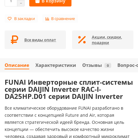
В корзину
В закладки
В сравнение
Акции, скидки,
Все виды оплат
подарки
Описание
Характеристики
Отзывы
Вопрос-
0
FUNAI Инверторные сплит-системы
серии DAIJIN Inverter RAC-I-
DA25HP.D01 серии DAIJIN Inverter
Все климатическое оборудование FUNAI разработано в
соответствии с концепцией Future and Air, которая
является стратегической идеей бренда. Основная цель
концепции — обеспечить высокое качество жизни
человека, создавая здоровый и комфортный микроклимат